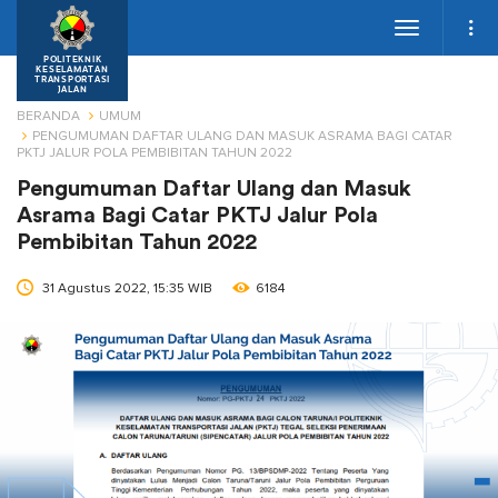
Toggle
navigation
POLITEKNIK
KESELAMATAN
TRANSPORTASI
JALAN
BERANDA
UMUM
PENGUMUMAN DAFTAR ULANG DAN MASUK ASRAMA BAGI CATAR
PKTJ JALUR POLA PEMBIBITAN TAHUN 2022
Pengumuman Daftar Ulang dan Masuk
Asrama Bagi Catar PKTJ Jalur Pola
Pembibitan Tahun 2022
31 Agustus 2022, 15:35 WIB
6184