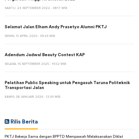
SABTU, 24 SEPTEMBER 2022 - 08:17 WIB
Selamat Jalan Elham Andy Prasetyo Alumni PKTJ
SENIN, 13 APRIL 2020 - 09:26 WIB
Adendum Jadwal Beauty Contest KAP
SELASA, 16 SEPTEMBER 2025 - 19:32 WIB
Pelatihan Public Speaking untuk Pengasuh Taruna Politeknik
Transportasi Jalan
KAMIS, 08 JANUARI 2026 - 12:00 WIB
Rilis Berita
PKTJ Bekerja Sama dengan BPPTD Mempawah Melaksanakan Diklat