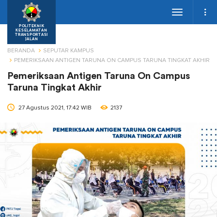
Toggle
navigation
POLITEKNIK
KESELAMATAN
TRANSPORTASI
JALAN
BERANDA
SEPUTAR KAMPUS
PEMERIKSAAN ANTIGEN TARUNA ON CAMPUS TARUNA TINGKAT AKHIR
Pemeriksaan Antigen Taruna On Campus
Taruna Tingkat Akhir
27 Agustus 2021, 17:42 WIB
2137