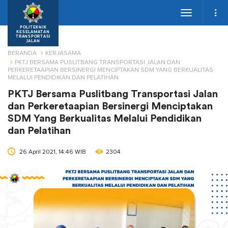
Toggle
navigation
POLITEKNIK
KESELAMATAN
TRANSPORTASI
JALAN
BERANDA
KERJASAMA
PKTJ BERSAMA PUSLITBANG TRANSPORTASI JALAN DAN
PERKERETAAPIAN BERSINERGI MENCIPTAKAN SDM YANG BERKUALITAS
MELALUI PENDIDIKAN DAN PELATIHAN
PKTJ Bersama Puslitbang Transportasi Jalan
dan Perkeretaapian Bersinergi Menciptakan
SDM Yang Berkualitas Melalui Pendidikan
dan Pelatihan
26 April 2021, 14:46 WIB
2304