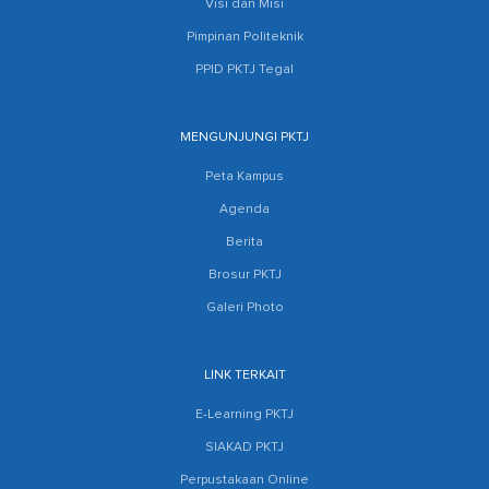
Visi dan Misi
Pimpinan Politeknik
PPID PKTJ Tegal
MENGUNJUNGI PKTJ
Peta Kampus
Agenda
Berita
Brosur PKTJ
Galeri Photo
LINK TERKAIT
E-Learning PKTJ
SIAKAD PKTJ
Perpustakaan Online