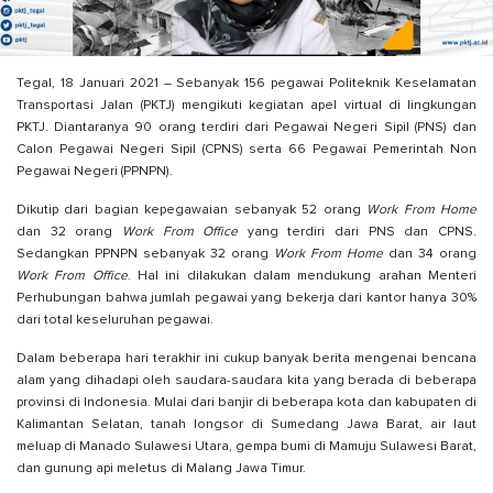
Tegal, 18 Januari 2021 – Sebanyak 156 pegawai Politeknik Keselamatan
Transportasi Jalan (PKTJ) mengikuti kegiatan apel virtual di lingkungan
PKTJ. Diantaranya 90 orang terdiri dari Pegawai Negeri Sipil (PNS) dan
Calon Pegawai Negeri Sipil (CPNS) serta 66 Pegawai Pemerintah Non
Pegawai Negeri (PPNPN).
Dikutip dari bagian kepegawaian sebanyak 52 orang
Work From Home
dan 32 orang
Work From Office
yang terdiri dari PNS dan CPNS.
Sedangkan PPNPN sebanyak 32 orang
Work From Home
dan 34 orang
Work From Office
. Hal ini dilakukan dalam mendukung arahan Menteri
Perhubungan bahwa jumlah pegawai yang bekerja dari kantor hanya 30%
dari total keseluruhan pegawai.
Dalam beberapa hari terakhir ini cukup banyak berita mengenai bencana
alam yang dihadapi oleh saudara-saudara kita yang berada di beberapa
provinsi di Indonesia. Mulai dari banjir di beberapa kota dan kabupaten di
Kalimantan Selatan, tanah longsor di Sumedang Jawa Barat, air laut
meluap di Manado Sulawesi Utara, gempa bumi di Mamuju Sulawesi Barat,
dan gunung api meletus di Malang Jawa Timur.