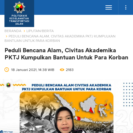
Toggle
navigation
POLITEKNIK
KESELAMATAN
TRANSPORTASI
JALAN
BERANDA
LIPUTAN/BERITA
PEDULI BENCANA ALAM, CIVITAS AKADEMIKA PKTJ KUMPULKAN
BANTUAN UNTUK PARA KORBAN
Peduli Bencana Alam, Civitas Akademika
PKTJ Kumpulkan Bantuan Untuk Para Korban
18 Januari 2021, 14:38 WIB
2183