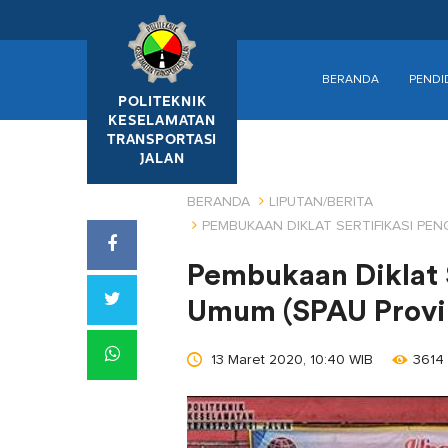
BERANDA
PENDI
POLITEKNIK
KESELAMATAN
TRANSPORTASI
JALAN
BERANDA
LIPUTAN/BERITA
PEMBUKAAN DIKLAT SERTIFIKASI PEN
Pembukaan Diklat 
Umum (SPAU Provin
13 Maret 2020, 10:40 WIB
3614