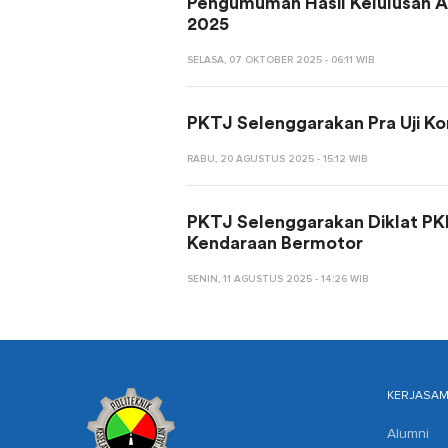
Pengumuman Hasil Kelulusan A
2025
SELASA, 07 OKTOBER 2025 - 06:11 WIB
PKTJ Selenggarakan Pra Uji Kom
RABU, 20 AGUSTUS 2025 - 15:12 WIB
PKTJ Selenggarakan Diklat PK
Kendaraan Bermotor
SENIN, 11 AGUSTUS 2025 - 14:26 WIB
KERJASA
Alumni