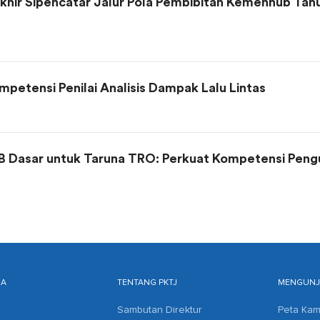
khir Sipencatar Jalur Pola Pembibitan Kemenhub Tah
petensi Penilai Analisis Dampak Lalu Lintas
B Dasar untuk Taruna TRO: Perkuat Kompetensi Pengu
MA
TENTANG PKTJ
MENGUNJU
Sambutan Direktur
Peta Ka