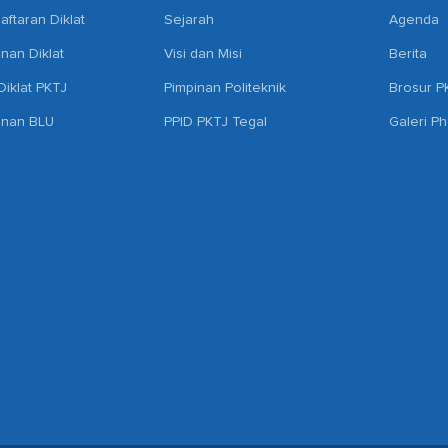
aftaran Diklat
Sejarah
Agenda
anan Diklat
Visi dan Misi
Berita
iklat PKTJ
Pimpinan Politeknik
Brosur P
anan BLU
PPID PKTJ Tegal
Galeri P