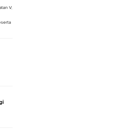
tan V,
eserta
gi