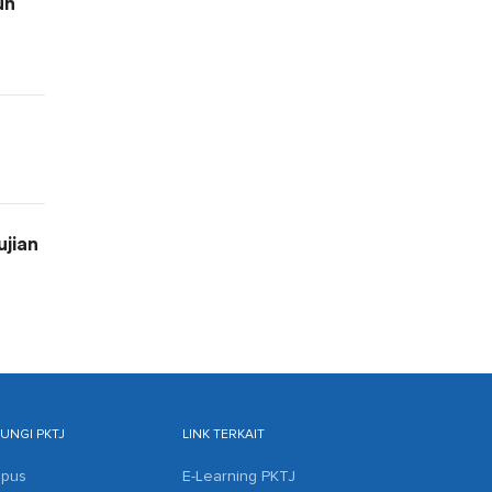
un
jian
NGI PKTJ
LINK TERKAIT
mpus
E-Learning PKTJ