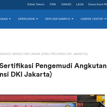
Diklat Teknis
P3M
SIAKAD
LAGA
Sewa Aset PK
DIKAN
SIPENCATAR
SEPUTAR KAMPUS
CAREER CENTER
GEMUDI ANGKUTAN UMUM (SPAU PROVINSI DKI JAKARTA)
Sertifikasi Pengemudi Angkutan
si DKI Jakarta)