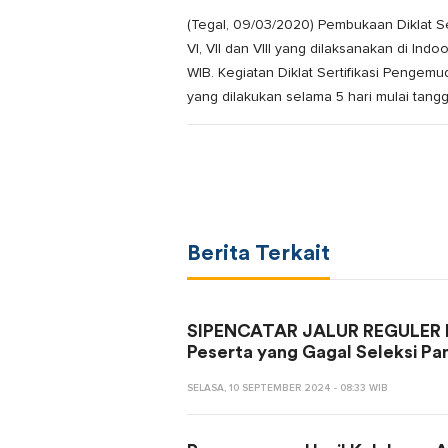
(Tegal, 09/03/2020) Pembukaan Diklat Se
VI, VII dan VIII yang dilaksanakan di In
WIB.
Kegiatan Diklat Sertifikasi Pengemud
yang dilakukan selama 5 hari mulai tang
Berita Terkait
SIPENCATAR JALUR REGULER 
Peserta yang Gagal Seleksi Pan
SELASA, 10 SEPTEMBER 2024 - 08:33 WIB