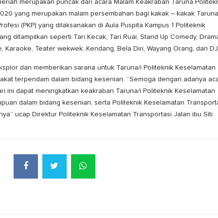
meriah merupakan puncak dari acara Malam Keakraban Taruna Politek
2020 yang merupakan malam persembahan bagi kakak – kakak Taruna
ofesi (PKP) yang dilaksanakan di Aula Puspita Kampus 1 Politeknik
ang ditampilkan seperti Tari Kecak, Tari Ruai, Stand Up Comedy, Dram
, Karaoke, Teater wekwek, Kendang, Bela Diri, Wayang Orang, dan DJ
ksplor dan memberikan sarana untuk Taruna/i Politeknik Keselamatan
t-bakat terpendam dalam bidang kesenian. “Semoga dengan adanya ac
 ini dapat meningkatkan keakraban Taruna/i Politeknik Keselamatan
puan dalam bidang kesenian, serta Politeknik Keselamatan Transport
a” ucap Direktur Politeknik Keselamatan Transportasi Jalan ibu Siti