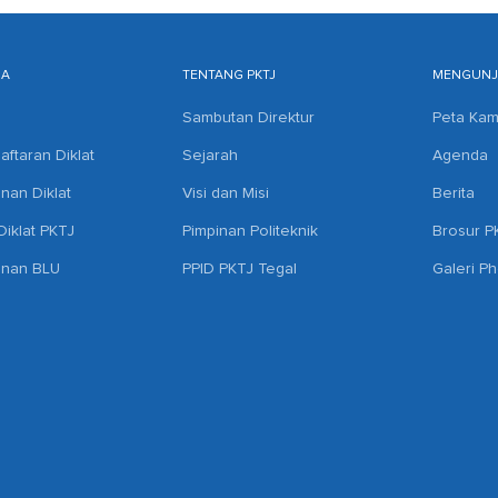
MA
TENTANG PKTJ
MENGUNJU
Sambutan Direktur
Peta Ka
aftaran Diklat
Sejarah
Agenda
anan Diklat
Visi dan Misi
Berita
iklat PKTJ
Pimpinan Politeknik
Brosur P
anan BLU
PPID PKTJ Tegal
Galeri P