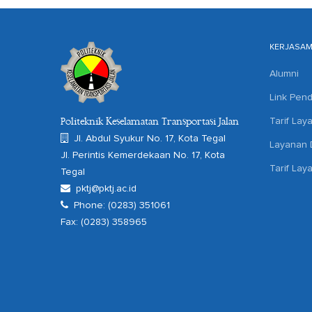
KERJASA
Alumni
Link Pend
Tarif Lay
Politeknik Keselamatan Transportasi Jalan
Jl. Abdul Syukur No. 17, Kota Tegal
Layanan D
Jl. Perintis Kemerdekaan No. 17, Kota
Tarif Lay
Tegal
pktj@pktj.ac.id
Phone: (0283) 351061
Fax: (0283) 358965