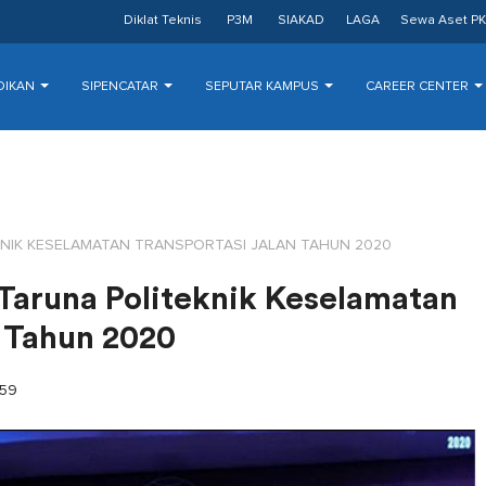
Diklat Teknis
P3M
SIAKAD
LAGA
Sewa Aset PK
DIKAN
SIPENCATAR
SEPUTAR KAMPUS
CAREER CENTER
NIK KESELAMATAN TRANSPORTASI JALAN TAHUN 2020
aruna Politeknik Keselamatan
n Tahun 2020
59