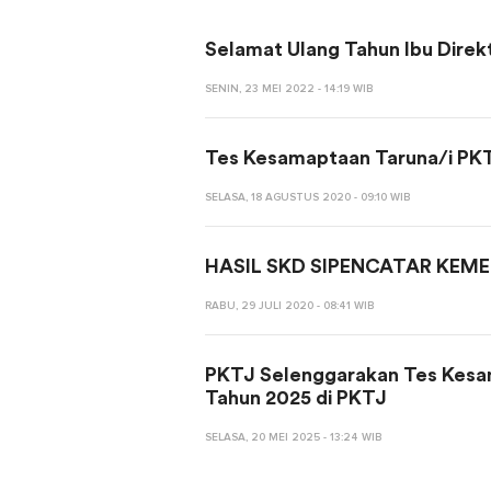
Selamat Ulang Tahun Ibu Direk
SENIN, 23 MEI 2022 - 14:19 WIB
Tes Kesamaptaan Taruna/i PK
SELASA, 18 AGUSTUS 2020 - 09:10 WIB
HASIL SKD SIPENCATAR KEME
RABU, 29 JULI 2020 - 08:41 WIB
PKTJ Selenggarakan Tes Kesam
Tahun 2025 di PKTJ
SELASA, 20 MEI 2025 - 13:24 WIB