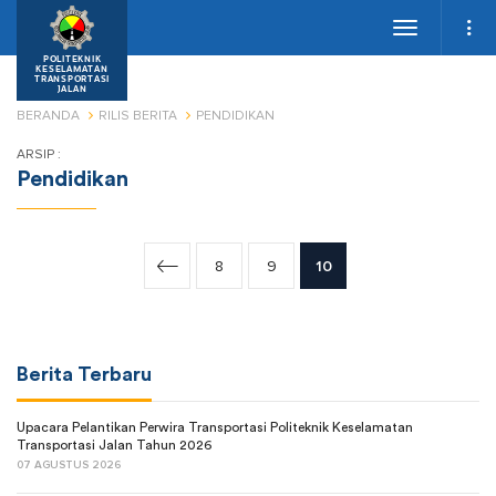
Toggle
navigation
POLITEKNIK
KESELAMATAN
TRANSPORTASI
JALAN
BERANDA
RILIS BERITA
PENDIDIKAN
ARSIP :
Pendidikan
8
9
10
Berita Terbaru
Upacara Pelantikan Perwira Transportasi Politeknik Keselamatan
Transportasi Jalan Tahun 2026
07 AGUSTUS 2026