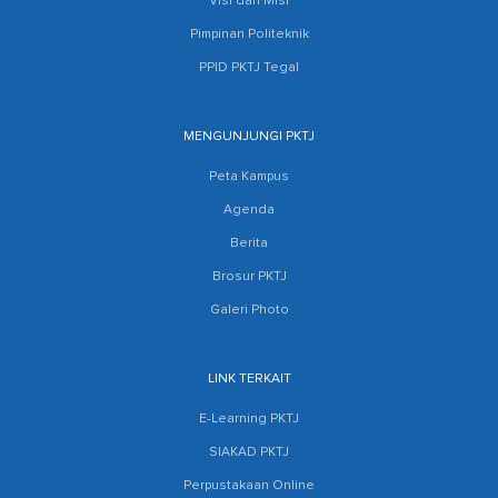
Visi dan Misi
Pimpinan Politeknik
PPID PKTJ Tegal
MENGUNJUNGI PKTJ
Peta Kampus
Agenda
Berita
Brosur PKTJ
Galeri Photo
LINK TERKAIT
E-Learning PKTJ
SIAKAD PKTJ
Perpustakaan Online