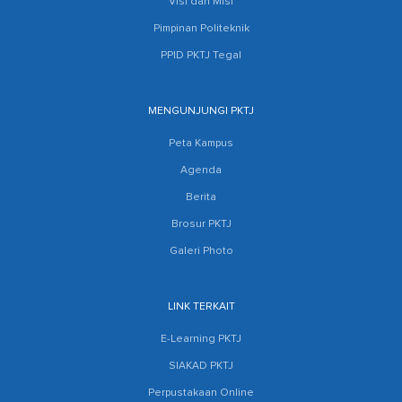
Visi dan Misi
Pimpinan Politeknik
PPID PKTJ Tegal
MENGUNJUNGI PKTJ
Peta Kampus
Agenda
Berita
Brosur PKTJ
Galeri Photo
LINK TERKAIT
E-Learning PKTJ
SIAKAD PKTJ
Perpustakaan Online