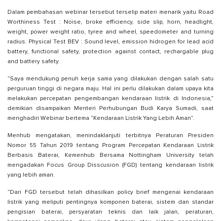
Dalam pembahasan webinar tersebut terselip materi menarik yaitu Road
Worthiness Test : Noise, broke efficiency, side slip, horn, headlight,
weight, power weight ratio, tyree and wheel, speedometer and turning
radius. Physical Test BEV : Sound level, emission hidrogen for lead acid
battery, functional safety, protection against contact, rechargable plug
and battery safety.
“Saya mendukung penuh kerja sama yang dilakukan dengan salah satu
perguruan tinggi di negara maju. Hal ini perlu dilakukan dalam upaya kita
melakukan percepatan pengembangan kendaraan listrik di Indonesia,”
demikian disampaikan Menteri Perhubungan Budi Karya Sumadi, saat
menghadiri Webinar bertema “Kendaraan Listrik Yang Lebih Aman”.
Menhub mengatakan, menindaklanjuti terbitnya Peraturan Presiden
Nomor 55 Tahun 2019 tentang Program Percepatan Kendaraan Listrik
Berbasis Baterai, Kemenhub Bersama Nottingham University telah
mengadakan Focus Group Disscusion (FGD) tentang kendaraan listrik
yang lebih aman.
“Dari FGD tersebut telah dihasilkan policy brief mengenai kendaraan
listrik yang meliputi pentingnya komponen baterai, sistem dan standar
pengisian baterai, persyaratan teknis dan laik jalan, peraturan,