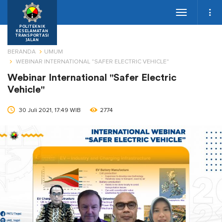
Toggle
navigation
POLITEKNIK
KESELAMATAN
TRANSPORTASI
JALAN
BERANDA
UMUM
WEBINAR INTERNATIONAL "SAFER ELECTRIC VEHICLE"
Webinar International "Safer Electric
Vehicle"
30 Juli 2021, 17:49 WIB
2774