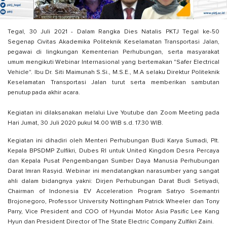
Tegal, 30 Juli 2021 - Dalam Rangka Dies Natalis PKTJ Tegal ke-50
Segenap Civitas Akademika Politeknik Keselamatan Transportasi Jalan,
pegawai di lingkungan Kementerian Perhubungan, serta masyarakat
umum mengikuti Webinar Internasional yang bertemakan "Safer Electrical
Vehicle". Ibu Dr. Siti Maimunah S.Si., M.S.E., M.A selaku Direktur Politeknik
Keselamatan Transportasi Jalan turut serta memberikan sambutan
penutup pada akhir acara.
Kegiatan ini dilaksanakan melalui Live Youtube dan Zoom Meeting pada
Hari Jumat, 30 Juli 2020 pukul 14.00 WIB s.d. 17.30 WIB.
Kegiatan ini dihadiri oleh Menteri Perhubungan Budi Karya Sumadi, Plt.
Kepala BPSDMP Zulfikri, Dubes RI untuk United Kingdom Desra Percaya
dan Kepala Pusat Pengembangan Sumber Daya Manusia Perhubungan
Darat Imran Rasyid. Webinar ini mendatangkan narasumber yang sangat
ahli dalam bidangnya yakni: Dirjen Perhubungan Darat Budi Setiyadi,
Chairman of Indonesia EV Acceleration Program Satryo Soemantri
Brojonegoro, Professor University Nottingham Patrick Wheeler dan Tony
Parry, Vice President and COO of Hyundai Motor Asia Pasific Lee Kang
Hyun dan President Director of The State Electric Company Zulfikri Zaini.