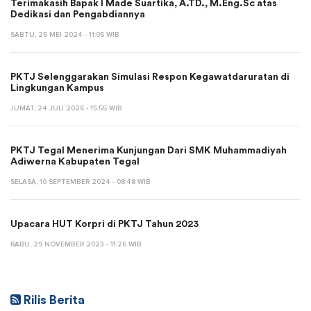
Terimakasih Bapak I Made Suartika, A.TD., M.Eng.Sc atas
Dedikasi dan Pengabdiannya
SABTU, 25 MEI 2024 - 11:05 WIB
PKTJ Selenggarakan Simulasi Respon Kegawatdaruratan di
Lingkungan Kampus
JUMAT, 24 JULI 2026 - 15:55 WIB
PKTJ Tegal Menerima Kunjungan Dari SMK Muhammadiyah
Adiwerna Kabupaten Tegal
SELASA, 10 SEPTEMBER 2024 - 08:48 WIB
Upacara HUT Korpri di PKTJ Tahun 2023
RABU, 29 NOVEMBER 2023 - 11:26 WIB
Rilis Berita