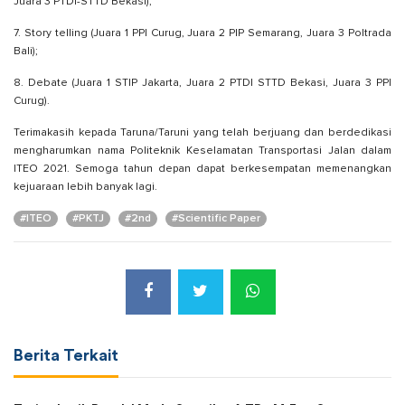
Juara 3 PTDI-STTD Bekasi);
7. Story telling (Juara 1 PPI Curug, Juara 2 PIP Semarang, Juara 3 Poltrada
Bali);
8. Debate (Juara 1 STIP Jakarta, Juara 2 PTDI STTD Bekasi, Juara 3 PPI
Curug).
Terimakasih kepada Taruna/Taruni yang telah berjuang dan berdedikasi
mengharumkan nama Politeknik Keselamatan Transportasi Jalan dalam
ITEO 2021. Semoga tahun depan dapat berkesempatan memenangkan
kejuaraan lebih banyak lagi.
#ITEO
#PKTJ
#2nd
#Scientific Paper
Berita Terkait