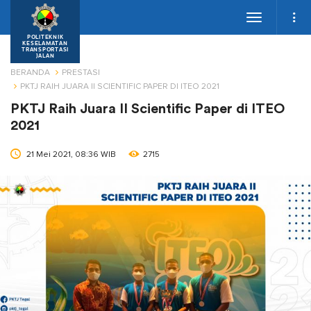
Toggle
navigation
POLITEKNIK
KESELAMATAN
TRANSPORTASI
JALAN
BERANDA
PRESTASI
PKTJ RAIH JUARA II SCIENTIFIC PAPER DI ITEO 2021
PKTJ Raih Juara II Scientific Paper di ITEO
2021
21 Mei 2021, 08:36 WIB
2715